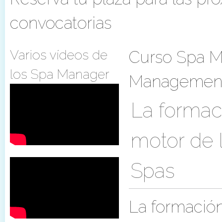
convocatorias
Varios vídeos de
Curso Spa M
los Spa Manager
Management
La formac
motor de l
Spas
La formación