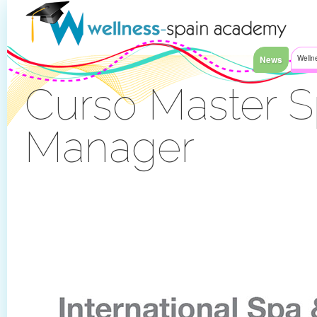
Faixa clara ao índice
News
Welln
Curso Master S
Manager
Sinal Dentro