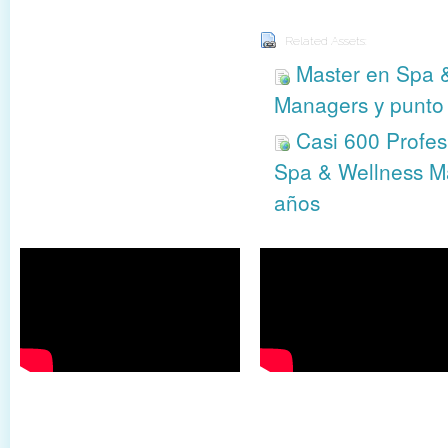
Related Assets:
Master en Spa 
Managers y punto 
Casi 600 Profes
Spa & Wellness M
años