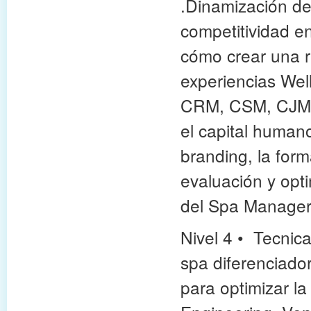
.
Dinamización de 
competitividad en
cómo crear una re
experiencias We
CRM, CSM, CJM p
el capital human
branding, la form
evaluación y opt
del Spa Manager
Nivel 4
•
T
ecnica
spa diferenciado
para optimizar l