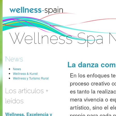
Zum Inhalt wechseln
Wellness Spa 
Anmelden
News
La danza como
News
Wellness & Kunst
En los enfoques te
Wellness y Turismo Rural
proceso creativo c
Los articulos +
es tanto la realiza
mera vivencia o ex
leídos
artístico, sino el 
Wellness, Excelencia y
propio para cada p