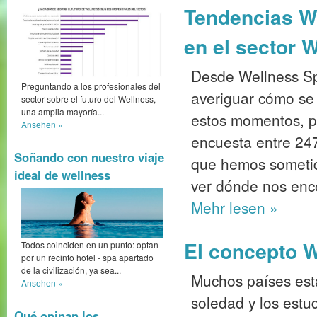
Tendencias We
en el sector 
Desde Wellness S
Preguntando a los profesionales del
averiguar cómo se
sector sobre el futuro del Wellness,
una amplia mayoría...
estos momentos, p
Ansehen »
encuesta entre 247
Soñando con nuestro viaje
que hemos sometido
ideal de wellness
ver dónde nos enc
Mehr
lesen »
El concepto W
Todos coinciden en un punto: optan
por un recinto hotel - spa apartado
de la civilización, ya sea...
Muchos países est
Ansehen »
soledad y los est
Qué opinan los