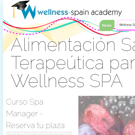
Saltar al contenido
News
Wellness S
Alimentación S
Terapeútica pa
Wellness SPA
Acceder
Curso Spa
Manager -
Reserva tu plaza