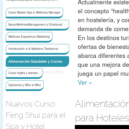
Actualmente existe
el concepto “healt
Curso Master Spa & Wellness Manager
en hostelería, y c
NeuroWellnessManagement y Emotional
demanda de comer
Selling/Ventas
En los destinos tu
Wellness Experience Marketing
ofertas de bienest
Introducción a la Medicina Tradicional
abarca diferentes 
China
Alimentación Saludable y Cocina
que una mejora de l
Terapeútica para Wellness y SPA
juega un papel muy
Curso Inglés y alemán
Ver »
Opiniones y Who is Who
Alimentación
Nuevos Curso:
Feng Shui para el
para Hotele
Spa y Hotel