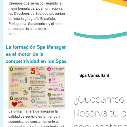
Creemos que se ha conseguido la
mejor fórmula para dar formación a
los Directores de Spa que provenían
de toda la geografía Española,
Portuguesa, Sur america, y el norte
de europa, la plataforma...
Ver »
La formación Spa Manager
es el motor de la
competitividad en los Spas
Spa Consultant
¿Quedamos e
Spa Consultant
Reserva tu p
La única manera de asegurar la
calidad de servicio es formando y
comunicando constantemente al
personal cual es la metodología y el