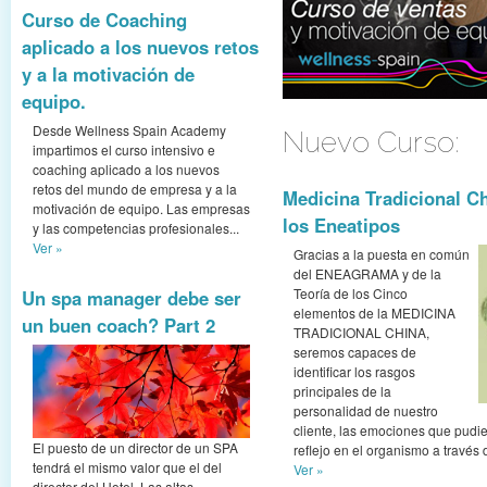
Curso de Coaching
aplicado a los nuevos retos
y a la motivación de
equipo.
Desde Wellness Spain Academy
Nuevo Curso:
impartimos el curso intensivo e
coaching aplicado a los nuevos
retos del mundo de empresa y a la
Medicina Tradicional C
motivación de equipo. Las empresas
los Eneatipos
y las competencias profesionales...
Ver »
Gracias a la puesta en común
del ENEAGRAMA y de la
Teoría de los Cinco
Un spa manager debe ser
elementos de la MEDICINA
un buen coach? Part 2
TRADICIONAL CHINA,
seremos capaces de
identificar los rasgos
principales de la
personalidad de nuestro
cliente, las emociones que pudie
El puesto de un director de un SPA
reflejo en el organismo a través d
tendrá el mismo valor que el del
Ver »
director del Hotel. Las altas