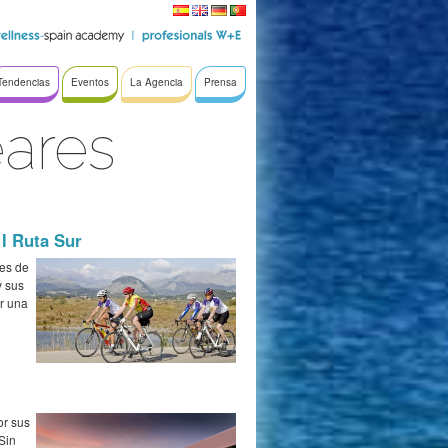
Tendencias
Eventos
La Agencia
Prensa
eares
 I Ruta Sur
les de
y sus
er una
or sus
Sin