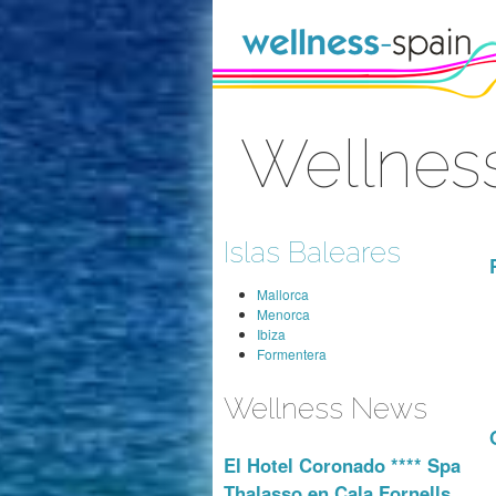
Faixa clara ao índice
Wellness
Sinal Dentro
Islas Baleares
Mallorca
Menorca
Ibiza
Formentera
Wellness News
El Hotel Coronado **** Spa
Thalasso en Cala Fornells,