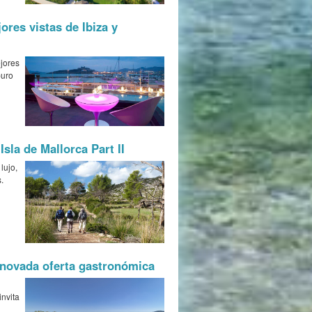
ores vistas de Ibiza y
ejores
puro
Isla de Mallorca Part II
lujo,
.
enovada oferta gastronómica
invita