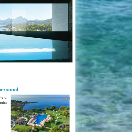
personal
ble un
iedra