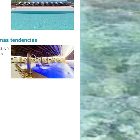
imas tendencias
pa, un
io