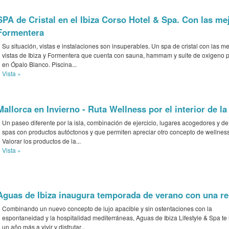
SPA de Cristal en el Ibiza Corso Hotel & Spa. Con las mej
Formentera
Su situación, vistas e instalaciones son insuperables. Un spa de cristal con las m
vistas de Ibiza y Formentera que cuenta con sauna, hammam y suite de oxigeno 
en Ópalo Blanco. Piscina...
Vista »
Mallorca en Invierno - Ruta Wellness por el interior de la 
Un paseo diferente por la isla, combinación de ejercicio, lugares acogedores y de 
spas con productos autóctonos y que permiten apreciar otro concepto de wellness
Valorar los productos de la...
Vista »
Aguas de Ibiza inaugura temporada de verano con una r
Combinando un nuevo concepto de lujo apacible y sin ostentaciones con la
espontaneidad y la hospitalidad mediterráneas, Aguas de Ibiza Lifestyle & Spa te 
un año más a vivir y disfrutar...