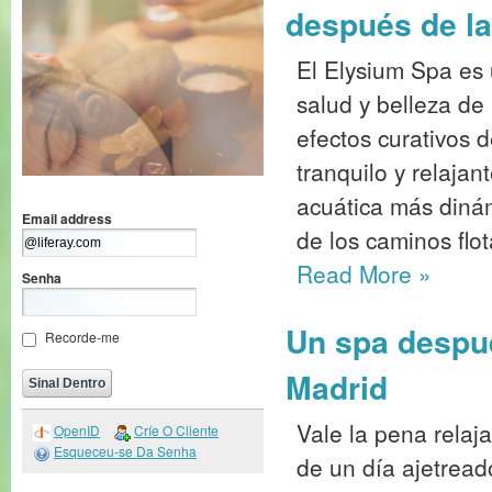
después de la
El Elysium Spa es 
salud y belleza de
efectos curativos 
tranquilo y relajan
acuática más dinámi
Email address
de los caminos flo
Read More
»
Senha
Un spa despu
Recorde-me
Madrid
Vale la pena rela
OpenID
Críe O Cliente
Esqueceu-se Da Senha
de un día ajetread