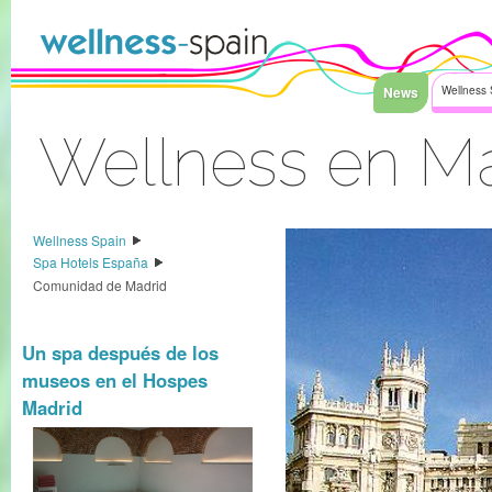
Faixa clara ao índice
News
Wellness 
Wellness en M
Sinal Dentro
Wellness Spain
Spa Hotels España
Comunidad de Madrid
Un spa después de los
museos en el Hospes
Madrid