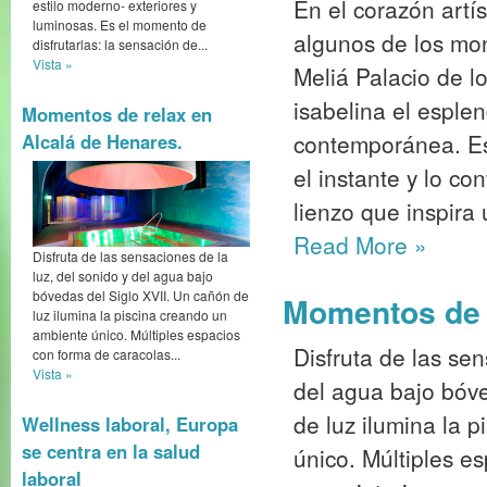
En el corazón artí
estilo moderno- exteriores y
luminosas. Es el momento de
algunos de los mo
disfrutarlas: la sensación de...
Vista »
Meliá Palacio de l
isabelina el esple
Momentos de relax en
contemporánea. Est
Alcalá de Henares.
el instante y lo co
lienzo que inspira 
Read More
»
Disfruta de las sensaciones de la
luz, del sonido y del agua bajo
bóvedas del Siglo XVII. Un cañón de
Momentos de r
luz ilumina la piscina creando un
ambiente único. Múltiples espacios
Disfruta de las sen
con forma de caracolas...
Vista »
del agua bajo bóve
de luz ilumina la 
Wellness laboral, Europa
se centra en la salud
único. Múltiples e
laboral