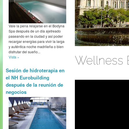
Vale la pena relajarse en el Bodyna
Spa después de un día ajetreado
paseando en la ciudad y así poder
recargar energías para vivir la larga
y auténtica noche madrileña o bien
disfrutar del sueño...
Wellness 
Vista »
Sesión de hidroterapia en
el NH Eurobuilding
después de la reunión de
negocios