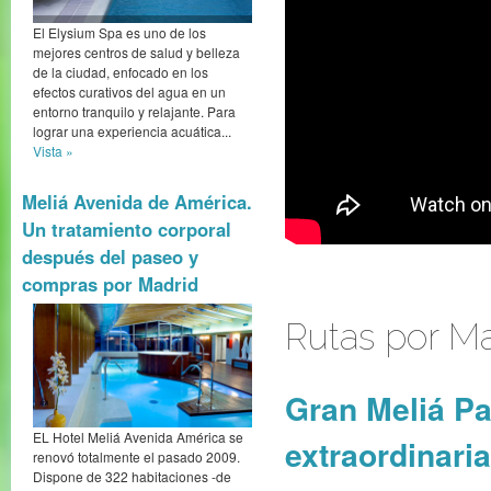
El Elysium Spa es uno de los
mejores centros de salud y belleza
de la ciudad, enfocado en los
efectos curativos del agua en un
entorno tranquilo y relajante. Para
lograr una experiencia acuática...
Vista »
Meliá Avenida de América.
Un tratamiento corporal
después del paseo y
compras por Madrid
Rutas por M
Gran Meliá Pa
EL Hotel Meliá Avenida América se
extraordinaria
renovó totalmente el pasado 2009.
Dispone de 322 habitaciones -de