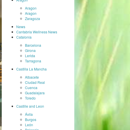
Aragon
Aragon
Zaragoza
News
Cantabria Wellness News
Catalonia
Barcelona
Girona
Lerida
Tarragona
Castilla La Mancha
Albacete
Ciudad Real
Cuenca
Guadalajara
Toledo
Castille and Leon
Ávila
Burgos
León
Palencia