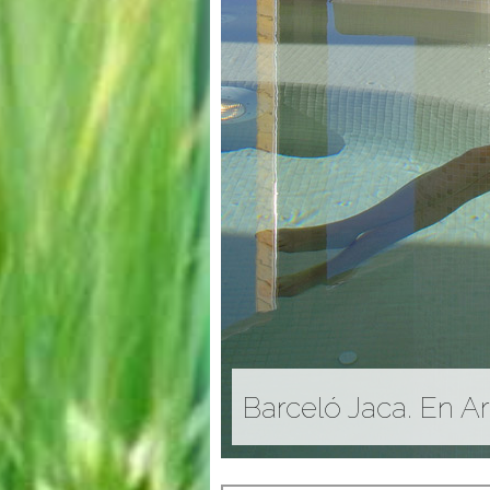
Balneario de Panti
único