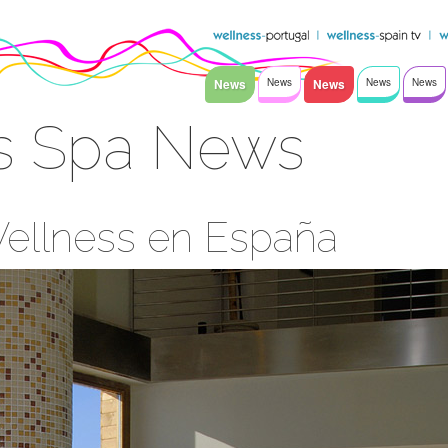
News
News
News
News
News
s Spa News
Wellness en España