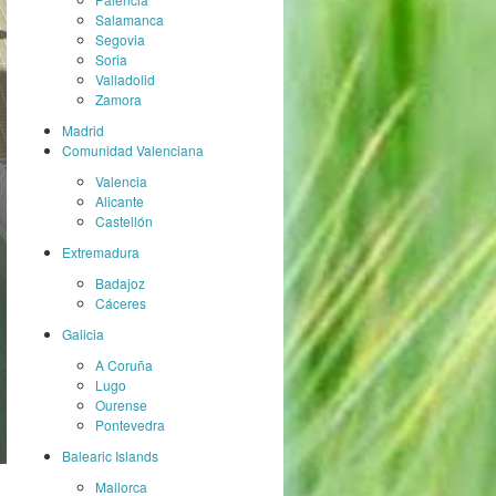
Salamanca
Segovia
Soria
Valladolid
Zamora
Madrid
Comunidad Valenciana
Valencia
Alicante
Castellón
Extremadura
Badajoz
Cáceres
Galicia
A Coruña
Lugo
Ourense
Pontevedra
Balearic Islands
Mallorca