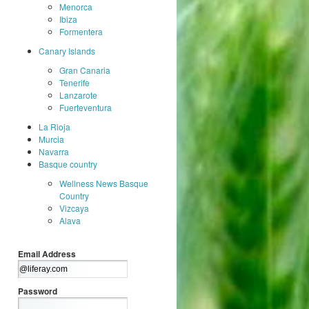
Menorca
Ibiza
Formentera
Canary Islands
Gran Canaria
Tenerife
Lanzarote
Fuerteventura
La Rioja
Murcia
Navarra
Basque country
Wellness News Basque
Country
Vizcaya
Alava
Email Address
Password