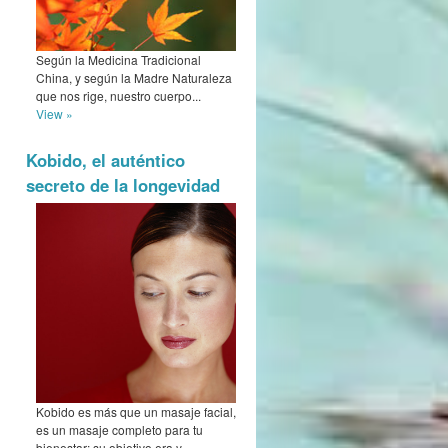
Según la Medicina Tradicional
China, y según la Madre Naturaleza
que nos rige, nuestro cuerpo...
View »
Kobido, el auténtico
secreto de la longevidad
Kobido es más que un masaje facial,
es un masaje completo para tu
bienestar: su objetivo era y...