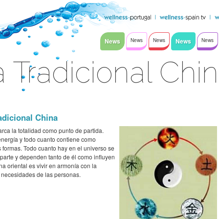
News
News
News
News
News
 Tradicional Chi
adicional China
barca la totalidad como punto de partida.
nergía y todo cuanto contiene como
s formas. Todo cuanto hay en el universo se
parte y dependen tanto de él como influyen
na oriental es vivir en armonía con la
as necesidades de las personas.