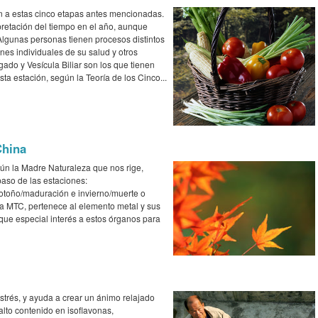
 a estas cinco etapas antes mencionadas.
pretación del tiempo en el año, aunque
Algunas personas tienen procesos distintos
ones individuales de su salud y otros
ado y Vesícula Biliar son los que tienen
a estación, según la Teoría de los Cinco...
China
ún la Madre Naturaleza que nos rige,
aso de las estaciones:
 otoño/maduración e invierno/muerte o
 la MTC, pertenece al elemento metal y sus
í que especial interés a estos órganos para
strés, y ayuda a crear un ánimo relajado
alto contenido en isoflavonas,