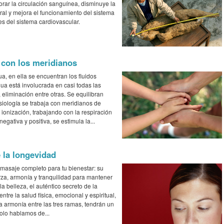
rar la circulación sanguínea, disminuye la
ebral y mejora el funcionamiento del sistema
s del sistema cardiovascular.
 con los meridianos
a, en ella se encuentran los fluidos
gua está involucrada en casi todas las
, eliminación entre otras. Se equilibran
siología se trabaja con meridianos de
e ionización, trabajando con la respiración
egativa y positiva, se estimula la...
e la longevidad
masaje completo para tu bienestar: su
erza, armonía y tranquilidad para mantener
la belleza, el auténtico secreto de la
ntre la salud física, emocional y espiritual,
a armonía entre las tres ramas, tendrán un
solo hablamos de...