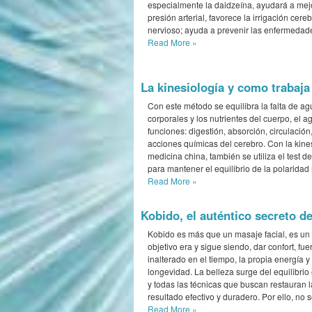
especialmente la daidzeína, ayudará a mejo
presión arterial, favorece la irrigación cer
nervioso; ayuda a prevenir las enfermedade
Read More
»
La kinesiología y como trabaja
Con este método se equilibra la falta de agu
corporales y los nutrientes del cuerpo, el a
funciones: digestión, absorción, circulación
acciones químicas del cerebro. Con la kine
medicina china, también se utiliza el test d
para mantener el equilibrio de la polaridad n
Read More
»
Kobido, el auténtico secreto d
Kobido es más que un masaje facial, es un 
objetivo era y sigue siendo, dar confort, fu
inalterado en el tiempo, la propia energía y 
longevidad. La belleza surge del equilibrio e
y todas las técnicas que buscan restauran l
resultado efectivo y duradero. Por ello, no 
Read More
»