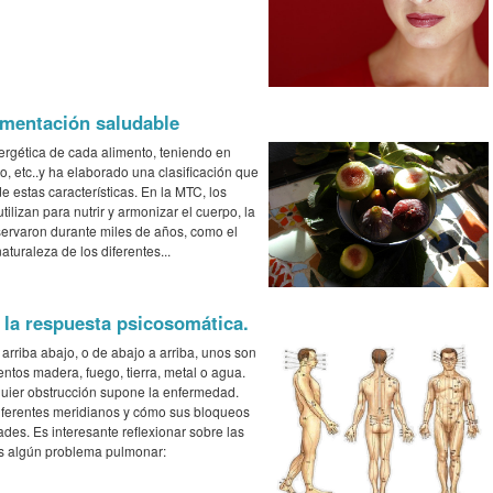
imentación saludable
nergética de cada alimento, teniendo en
to, etc..y ha elaborado una clasificación que
e estas características. En la MTC, los
ilizan para nutrir y armonizar el cuerpo, la
bservaron durante miles de años, como el
turaleza de los diferentes...
 la respuesta psicosomática.
arriba abajo, o de abajo a arriba, unos son
entos madera, fuego, tierra, metal o agua.
lquier obstrucción supone la enfermedad.
diferentes meridianos y cómo sus bloqueos
des. Es interesante reflexionar sobre las
os algún problema pulmonar: