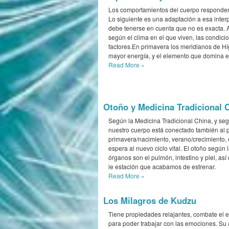
Los comportamientos del cuerpo responden
Lo siguiente es una adaptación a esa inter
debe tenerse en cuenta que no es exacta. 
según el clima en el que viven, las condici
factores.En primavera los meridianos de Híg
mayor energía, y el elemento que domina est
Read More
»
Otoño y Medicina Tradicional 
Según la Medicina Tradicional China, y seg
nuestro cuerpo está conectado también al p
primavera/nacimiento, verano/crecimiento,
espera al nuevo ciclo vital. El otoño según
órganos son el pulmón, intestino y piel, as
le estación que acabamos de estrenar.
Read More
»
Los Milagros de Kudzu
Tiene propiedades relajantes, combate el e
para poder trabajar con las emociones. Su 