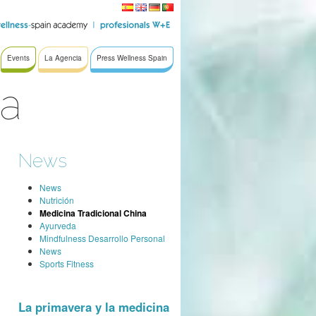
Events
La Agencia
Press Wellness Spain
na
News
News
Nutrición
Medicina Tradicional China
Ayurveda
Mindfulness Desarrollo Personal
News
Sports Fitness
La primavera y la medicina