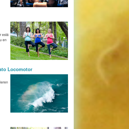
r está
tu en
rato Locomotor
uieren