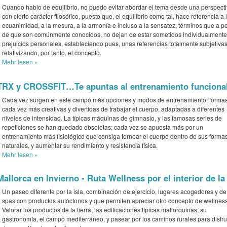
Cuando hablo de equilibrio, no puedo evitar abordar el tema desde una perspect
con cierto carácter filosófico, puesto que, el equilibrio como tal, hace referencia a 
ecuanimidad, a la mesura, a la armonía e incluso a la sensatez, términos que a p
de que son comúnmente conocidos, no dejan de estar sometidos individualmente
prejuicios personales, estableciendo pues, unas referencias totalmente subjetivas
relativizando, por tanto, el concepto.
Mehr
lesen »
TRX y CROSSFIT…Te apuntas al entrenamiento funciona
Cada vez surgen en este campo más opciones y modos de entrenamiento; forma
cada vez más creativas y divertidas de trabajar el cuerpo, adaptadas a diferentes
niveles de intensidad. La típicas máquinas de gimnasio, y las famosas series de
repeticiones se han quedado obsoletas; cada vez se apuesta más por un
entrenamiento más fisiológico que consiga tornear el cuerpo dentro de sus forma
naturales, y aumentar su rendimiento y resistencia física.
Mehr
lesen »
Mallorca en Invierno - Ruta Wellness por el interior de la 
Un paseo diferente por la isla, combinación de ejercicio, lugares acogedores y de 
spas con productos autóctonos y que permiten apreciar otro concepto de wellness
Valorar los productos de la tierra, las edificaciones típicas mallorquinas, su
gastronomía, el campo mediterráneo, y pasear por los caminos rurales para disfru