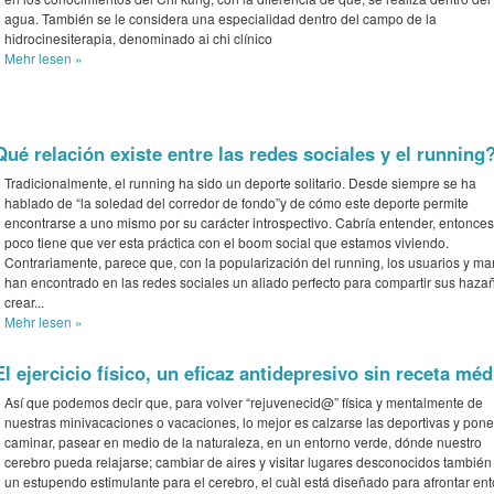
agua. También se le considera una especialidad dentro del campo de la
hidrocinesiterapia, denominado ai chi clínico
Mehr
lesen »
Qué relación existe entre las redes sociales y el running
Tradicionalmente, el running ha sido un deporte solitario. Desde siempre se ha
hablado de “la soledad del corredor de fondo”y de cómo este deporte permite
encontrarse a uno mismo por su carácter introspectivo. Cabría entender, entonces
poco tiene que ver esta práctica con el boom social que estamos viviendo.
Contrariamente, parece que, con la popularización del running, los usuarios y ma
han encontrado en las redes sociales un aliado perfecto para compartir sus haza
crear...
Mehr
lesen »
El ejercicio físico, un eficaz antidepresivo sin receta méd
Así que podemos decir que, para volver “rejuvenecid@” física y mentalmente de
nuestras minivacaciones o vacaciones, lo mejor es calzarse las deportivas y pone
caminar, pasear en medio de la naturaleza, en un entorno verde, dónde nuestro
cerebro pueda relajarse; cambiar de aires y visitar lugares desconocidos también
un estupendo estimulante para el cerebro, el cuàl está diseñado para afrontar en