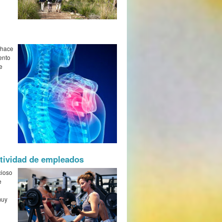
 hace
ento
e
ctividad de empleados
cioso
e
muy