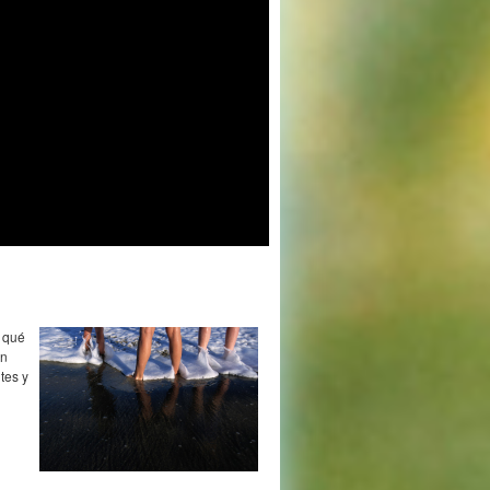
r qué
en
tes y