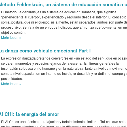
Método Feldenkrais, un sistema de educación somática c
El método Feldenkrais, es un sistema de educación somática, que significa,
“perteneciente al cuerpo”, experienciado y regulado desde el interior. El concepto
soma, postula, que ni el cuerpo, ni la mente, están separados, ambos son parte d
proceso vivo. Se trata de un enfoque holístico, que armoniza cuerpo-mente, en un
objetivo común.
Mehr
lesen »
La danza como vehículo emocional Part I
La expresión danzada pretende convertirse en «un estado del ser», que en ocas
se da en momentos y espacios lejanos de la escena.. En líneas generales la
inspiración se busca en lo humano y en la naturaleza, tanto a nivel de movimient
cómo a nivel espacial, en un intento de incluir, re-describir y re-definir el cuerpo y
posibilidades.
Mehr
lesen »
AI CHI: la energía del amor
El Ai Chi es una técnica de relajación y fortalecimiento similar al Tai-chi, que se b
en los conocimientos del Chi kung, con la diferencia de que, se realiza dentro del