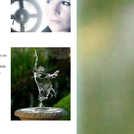
ón en
 esa
,