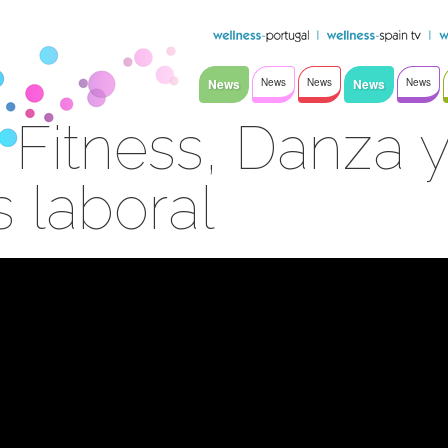
News
News
News
News
News
 Fitness, Danza 
 laboral