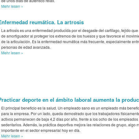
de unos días de autentico relax.
Mehr
lesen »
Enfermedad reumática. La artrosis
La artrosis es una enfermedad producida por el desgaste del cartílago, tejido que
de amortiguador al proteger los extremos de los huesos y que favorece el movimi
de la articulación. Es la enfermedad reumática más frecuente, especialmente entr
personas de edad avanzada.
Mehr
lesen »
Practicar deporte en el ámbito laboral aumenta la produ
El principal beneficio es la salud. Un empleado sano es un empleado más benefi
para la empresa. Por un lado, queda demostrado que los trabajadores físicament
activos permanecen de baja 4,2 días por año, frente a los ocho de los empleados
sedentarios. Además, la práctica deportiva mejora las relaciones de grupo, algo 
importante en el sector empresarial hoy en día.
Mehr
lesen »