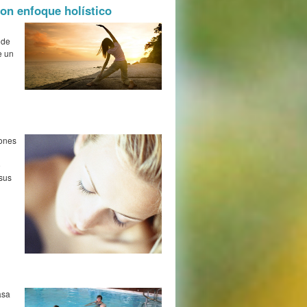
on enfoque holístico
 de
e un
iones
o
 sus
asa