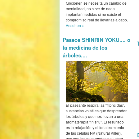
funcionen se necesita un cambio de
mentalidad, no sirve de nada
implantar medidas si no existe el
compromiso real de llevarlas a cabo.
Ansehen »
Paseos SHINRIN YOKU.... o
la medicina de los
árboles....
El paseante respira las “fitoncidas”,
sustancias volátiles que desprenden
los árboles y que nos llevan a una
aromaterapia “in situ”. El resultado
es la relajación y el fortalecimiento
de las células NK (Natural Killer),
que son las encargadas de luchar