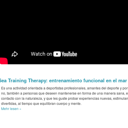
Sea Training Therapy: entrenamiento funcional en el mar
Es una actividad orientada a deportistas profesionales, amantes del deporte y po
no, también a personas que deseen mantenerse en forma de una manera sana, 
contacto con la naturaleza, y que les guste probar experiencias nuevas, estimulan
divertidas, al tiempo que equilibran cuerpo y mente.
Mehr
lesen »