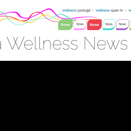
News
News
News
News
News
a Wellness News