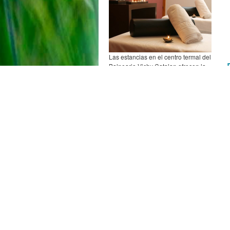
Las estancias en el centro termal del
Balneario Vichy Catalan ofrecen la
posibilidad de compaginar el
aspecto terapéutico con el confort de
un gran hotel y la tranquilidad de los
parajes de la comarca de la Selva.
Ansehen »
Un lugar perfecto. Silken
Park Hotel San Jorge Playa
de Aro.