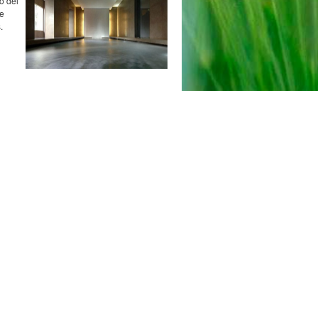
o del
de
.
la
el,
a
an la
 Montaña y spa
tel & Spa Les Vinyes ha sido
 con un Certificado de