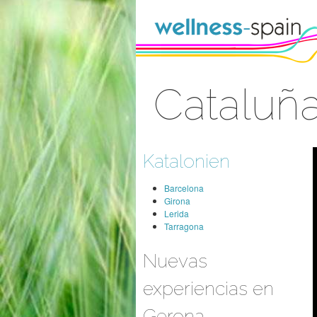
Zum Inhalt wechseln
Cataluñ
Anmelden
Katalonien
Barcelona
Girona
Lerida
Tarragona
Nuevas
experiencias en
Gerona