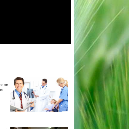
ico se
de