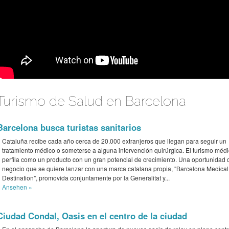
Turismo de Salud en Barcelona
Barcelona busca turistas sanitarios
Cataluña recibe cada año cerca de 20.000 extranjeros que llegan para seguir un
tratamiento médico o someterse a alguna intervención quirúrgica. El turismo méd
perfila como un producto con un gran potencial de crecimiento. Una oportunidad 
negocio que se quiere lanzar con una marca catalana propia, "Barcelona Medical
Destination", promovida conjuntamente por la Generalitat y...
Ansehen »
Ciudad Condal, Oasis en el centro de la ciudad