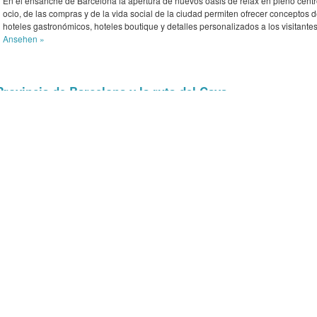
En el ensanche de Barcelona la apertura de nuevos oasis de relax en pleno centr
ocio, de las compras y de la vida social de la ciudad permiten ofrecer conceptos 
hoteles gastronómicos, hoteles boutique y detalles personalizados a los visitantes
Ansehen »
Provincia de Barcelona y la ruta del Cava
La cavaterapia es un tratamiento excelente que, gracias al efecto antioxidante de 
uva y a los polifenoles del cava, combate los procesos del envejecimiento de la pi
mejora el retorno venoso, estimula la formación de colágeno y elastina y reduce l
actividad de la síntesis de la melanina. Y añaden, gracias a los taninos que regul
secreción sebácea, una gran purificación en la dermis y...
Ansehen »
Tarragona News
Lérida.
Le Méridien Ra Beach Hotel & Spa, un
Boutique Ho
oasis de calma.
galardonado