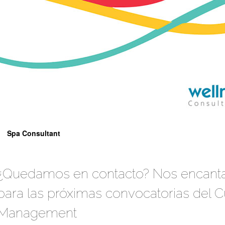
Spa Consultant
¿Quedamos en contacto? Nos encantar
para las próximas convocatorias del 
Spa Consultant
Management