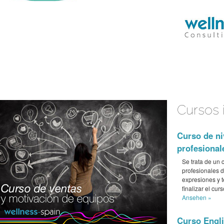
Cursos 
AyurCoach
Coaching en Fusión
con Ayurveda
Curso de ni
profesional
Se trata de un 
profesionales d
expresiones y 
finalizar el cur
Ansehen »
Curso Engli