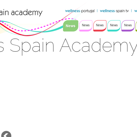
News
News
News
News
News
s Spain Academ