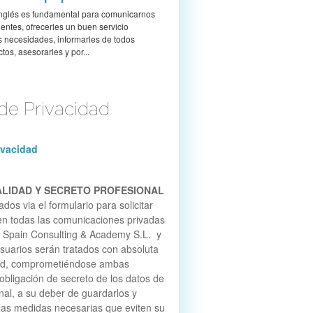
inglés es fundamental para comunicarnos
ientes, ofrecerles un buen servicio
 necesidades, informarles de todos
tos, asesorarles y por...
 de Privacidad
rivacidad
ALIDAD Y SECRETO PROFESIONAL
dos via el formulario para solicitar
en todas las comunicaciones privadas
s Spain Consulting & Academy S.L. y
 usuarios serán tratados con absoluta
dad, comprometiéndose ambas
 obligación de secreto de los datos de
nal, a su deber de guardarlos y
las medidas necesarias que eviten su