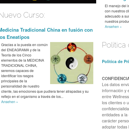
El manejo del 
con nuestros cl
Nuevo Curso:
adecuado a sus
nuestros produc
Ansehen »
Medicina Tradicional China en fusión con
los Eneatipos
Politica
Gracias a la puesta en común
del ENEAGRAMA y de la
Teoría de los Cinco
elementos de la MEDICINA
Politica de P
TRADICIONAL CHINA,
seremos capaces de
identificar los rasgos
CONFIDENCI
principales de la
Los datos envia
personalidad de nuestro
información y 
cliente, las emociones que pudiera tener atrapadas y su
entre Wellnes
reflejo en el organismo a través de los...
Ansehen »
los clientes o
confidenciali
entidades a la
carácter perso
adoptar todas 