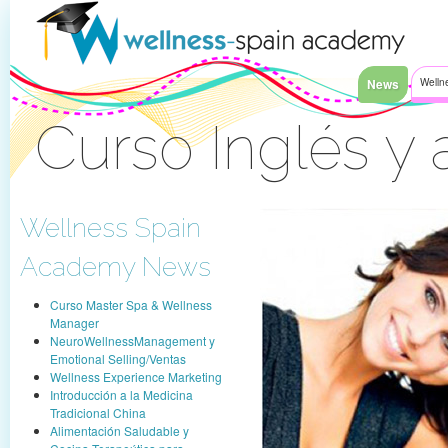
Saltar al contenido
News
Welln
Curso Inglés y
Acceder
Wellness Spain
Academy News
Curso Master Spa & Wellness
Manager
NeuroWellnessManagement y
Emotional Selling/Ventas
Wellness Experience Marketing
Introducción a la Medicina
Tradicional China
Alimentación Saludable y