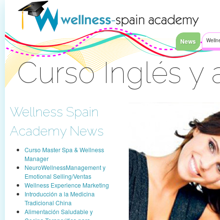
Saltar al contenido
News
Welln
Curso Inglés y
Acceder
Wellness Spain
Academy News
Curso Master Spa & Wellness
Manager
NeuroWellnessManagement y
Emotional Selling/Ventas
Wellness Experience Marketing
Introducción a la Medicina
Tradicional China
Alimentación Saludable y